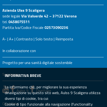
Azienda Ulss 9 Scaligera
sede legale
Via Valverde 42 – 37122 Verona
tel.
0458075511
Partita Iva/Codice Fiscale
02573090236
A-
|
A+
|
Contrasto
|
Solo testo
|
Reimposta
In collaborazione con
Progetto per una sanità digitale sostenibile
Seguici su
INFORMATIVA BREVE
La informiamo che, per migliorare la sua esperienza
Aulss 9
Direttore
dinavigazione su questo sito web, Aulss 9 Scaligera utilizza
diversi tipi di cookie, tra cui:
Quick links
Cookie di tipo funzionale alla navigazione (functionality