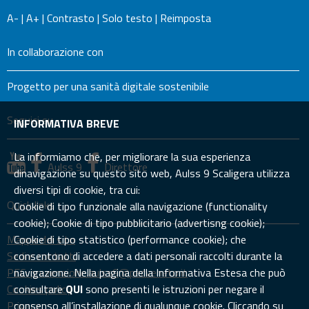
A-
|
A+
|
Contrasto
|
Solo testo
|
Reimposta
In collaborazione con
Progetto per una sanità digitale sostenibile
Seguici su
INFORMATIVA BREVE
La informiamo che, per migliorare la sua esperienza
Aulss 9
Direttore
dinavigazione su questo sito web, Aulss 9 Scaligera utilizza
diversi tipi di cookie, tra cui:
Quick links
Cookie di tipo funzionale alla navigazione (functionality
cookie); Cookie di tipo pubblicitario (advertisng cookie);
Mappa del sito
Cookie di tipo statistico (performance cookie); che
Sedi e contatti
consentono di accedere a dati personali raccolti durante la
PEC: prevenzione.aulss9@pecveneto.it
navigazione. Nella pagina della Informativa Estesa che può
Cookies policy
consultare
QUI
sono presenti le istruzioni per negare il
Privacy
consenso all’installazione di qualunque cookie. Cliccando su