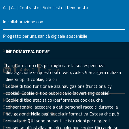
A-
|
A+
|
Contrasto
|
Solo testo
|
Reimposta
In collaborazione con
Progetto per una sanità digitale sostenibile
Seguici su
INFORMATIVA BREVE
La informiamo che, per migliorare la sua esperienza
Aulss 9
Direttore
dinavigazione su questo sito web, Aulss 9 Scaligera utilizza
diversi tipi di cookie, tra cui:
Quick links
Cookie di tipo funzionale alla navigazione (functionality
cookie); Cookie di tipo pubblicitario (advertisng cookie);
Mappa del sito
Cookie di tipo statistico (performance cookie); che
Sedi e contatti
consentono di accedere a dati personali raccolti durante la
PEC: prevenzione.aulss9@pecveneto.it
navigazione. Nella pagina della Informativa Estesa che può
Cookies policy
consultare
QUI
sono presenti le istruzioni per negare il
Privacy
consenso all’installazione di qualunque cookie. Cliccando su