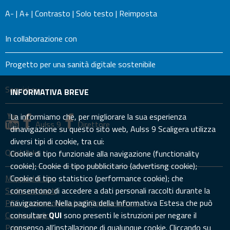
A-
|
A+
|
Contrasto
|
Solo testo
|
Reimposta
In collaborazione con
Progetto per una sanità digitale sostenibile
Seguici su
INFORMATIVA BREVE
La informiamo che, per migliorare la sua esperienza
Aulss 9
Direttore
dinavigazione su questo sito web, Aulss 9 Scaligera utilizza
diversi tipi di cookie, tra cui:
Quick links
Cookie di tipo funzionale alla navigazione (functionality
cookie); Cookie di tipo pubblicitario (advertisng cookie);
Mappa del sito
Cookie di tipo statistico (performance cookie); che
Sedi e contatti
consentono di accedere a dati personali raccolti durante la
PEC: prevenzione.aulss9@pecveneto.it
navigazione. Nella pagina della Informativa Estesa che può
Cookies policy
consultare
QUI
sono presenti le istruzioni per negare il
Privacy
consenso all’installazione di qualunque cookie. Cliccando su