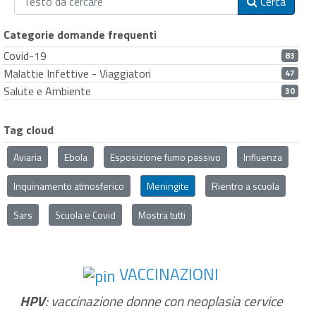
Cerca
Categorie domande frequenti
Covid-19
83
Malattie Infettive - Viaggiatori
47
Salute e Ambiente
30
Tag cloud
Aviaria
Ebola
Esposizione fumo passivo
Influenza
Inquinamento atmosferico
Meningite
Rientro a scuola
Sars
Scuola e Covid
Mostra tutti
VACCINAZIONI
HPV
: vaccinazione donne con neoplasia cervice