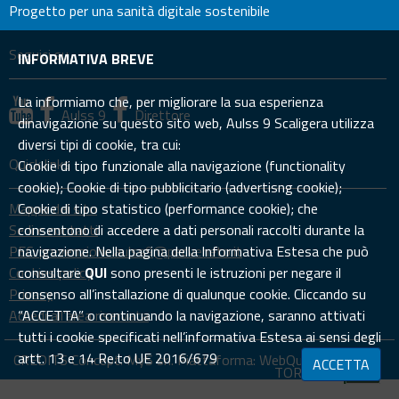
Progetto per una sanità digitale sostenibile
Seguici su
INFORMATIVA BREVE
La informiamo che, per migliorare la sua esperienza
Aulss 9
Direttore
dinavigazione su questo sito web, Aulss 9 Scaligera utilizza
diversi tipi di cookie, tra cui:
Quick links
Cookie di tipo funzionale alla navigazione (functionality
cookie); Cookie di tipo pubblicitario (advertisng cookie);
Mappa del sito
Cookie di tipo statistico (performance cookie); che
Sedi e contatti
consentono di accedere a dati personali raccolti durante la
PEC: prevenzione.aulss9@pecveneto.it
navigazione. Nella pagina della Informativa Estesa che può
Cookies policy
consultare
QUI
sono presenti le istruzioni per negare il
Privacy
consenso all’installazione di qualunque cookie. Cliccando su
Accedi all'area riservata
“ACCETTA” o continuando la navigazione, saranno attivati
tutti i cookie specificati nell’informativa Estesa ai sensi degli
artt. 13 e 14 Re.to UE 2016/679
CREDITS Concept:
MyS srl.
Piattaforma:
WebQuality
ACCETTA
TORNA SU