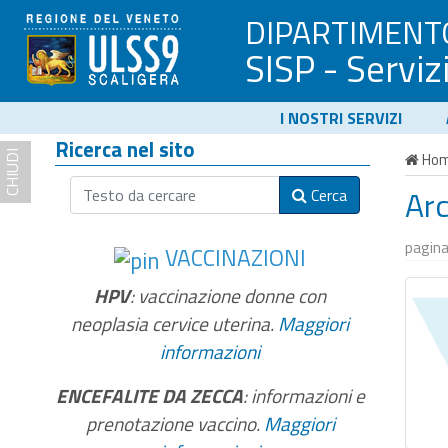
DIPARTIMENT
SISP - Serviz
I NOSTRI SERVIZI
Ricerca nel sito
CHIUDI
Ho
Ar
Cerca
pagina
VACCINAZIONI
HPV
: vaccinazione donne con
neoplasia cervice uterina.
Maggiori
informazioni
ENCEFALITE DA ZECCA
: informazioni e
prenotazione vaccino.
Maggiori