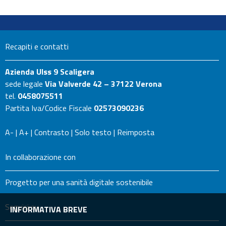
Recapiti e contatti
Azienda Ulss 9 Scaligera
sede legale
Via Valverde 42 – 37122 Verona
tel.
0458075511
Partita Iva/Codice Fiscale
02573090236
A-
|
A+
|
Contrasto
|
Solo testo
|
Reimposta
In collaborazione con
Progetto per una sanità digitale sostenibile
Seguici su
INFORMATIVA BREVE