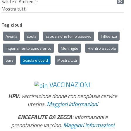
Salute e Ambiente
30
Mostra tutti
Tag cloud
Aviaria
Ebola
Esposizione fumo passivo
Influenza
Inquinamento atmosferico
Meningite
Rientro a scuola
Sars
Scuola e Covid
Mostra tutti
VACCINAZIONI
HPV
: vaccinazione donne con neoplasia cervice
uterina.
Maggiori informazioni
ENCEFALITE DA ZECCA
: informazioni e
prenotazione vaccino.
Maggiori informazioni