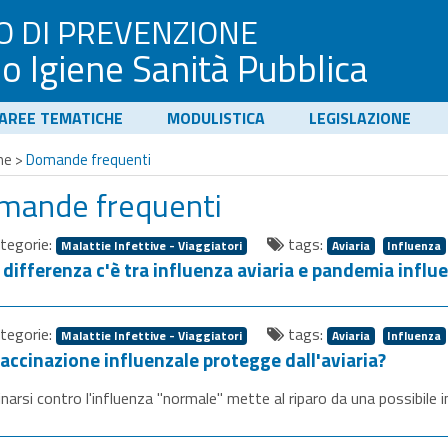
O DI PREVENZIONE
io Igiene Sanità Pubblica
AREE TEMATICHE
MODULISTICA
LEGISLAZIONE
me
>
Domande frequenti
mande frequenti
tegorie:
tags:
Malattie Infettive - Viaggiatori
Aviaria
Influenza
 differenza c'è tra influenza aviaria e pandemia influ
tegorie:
tags:
Malattie Infettive - Viaggiatori
Aviaria
Influenza
vaccinazione influenzale protegge dall'aviaria?
narsi contro l'influenza "normale" mette al riparo da una possibile 