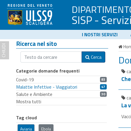
DIPARTIMENT
SISP - Serviz
I NOSTRI SERVIZI
Ricerca nel sito
CHIUDI
Ho
Do
Cerca
Categorie domande frequenti
ca
Che
Covid-19
83
Malattie Infettive - Viaggiatori
47
Salute e Ambiente
30
ca
Mostra tutti
La 
Vacci
Tag cloud
Aviaria
Ebola