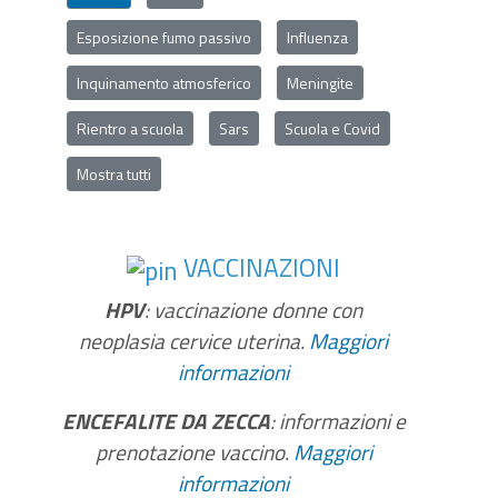
Esposizione fumo passivo
Influenza
Inquinamento atmosferico
Meningite
Rientro a scuola
Sars
Scuola e Covid
Mostra tutti
VACCINAZIONI
HPV
: vaccinazione donne con
neoplasia cervice uterina.
Maggiori
informazioni
ENCEFALITE DA ZECCA
: informazioni e
prenotazione vaccino.
Maggiori
informazioni