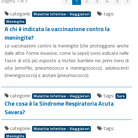
pagina 1 di 5
1
2
3
4
5
categorie:
tags:
Malattie Infettive - Viaggiatori
Meningite
A chi è indicata la vaccinazione contro la
meningite?
Le vaccinazioni contro la meningite (che proteggono anche
dalle altre forme invasive, come la sepsi) sono indicate nelle
fasce di età più esposte a rischio: bambini nei primi mesi di
vita (emofilo, pneumococco e meningococco), adolescenti
(meningococco) e anziani (pneumococco).
categorie:
tags:
Malattie Infettive - Viaggiatori
Sars
Che cosa è la Sindrome Respiratoria Acuta
Severa?
categorie:
tags:
Malattie Infettive - Viaggiatori
Meningite