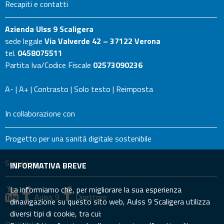
Recapiti e contatti
Azienda Ulss 9 Scaligera
sede legale
Via Valverde 42 – 37122 Verona
tel.
0458075511
Partita Iva/Codice Fiscale
02573090236
A-
|
A+
|
Contrasto
|
Solo testo
|
Reimposta
In collaborazione con
Progetto per una sanità digitale sostenibile
Seguici su
INFORMATIVA BREVE
La informiamo che, per migliorare la sua esperienza
Aulss 9
Direttore
dinavigazione su questo sito web, Aulss 9 Scaligera utilizza
diversi tipi di cookie, tra cui: