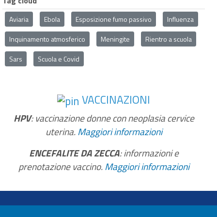
Tag cloud
Aviaria
Ebola
Esposizione fumo passivo
Influenza
Inquinamento atmosferico
Meningite
Rientro a scuola
Sars
Scuola e Covid
VACCINAZIONI
HPV
: vaccinazione donne con neoplasia cervice
uterina.
Maggiori informazioni
ENCEFALITE DA ZECCA
: informazioni e
prenotazione vaccino.
Maggiori informazioni