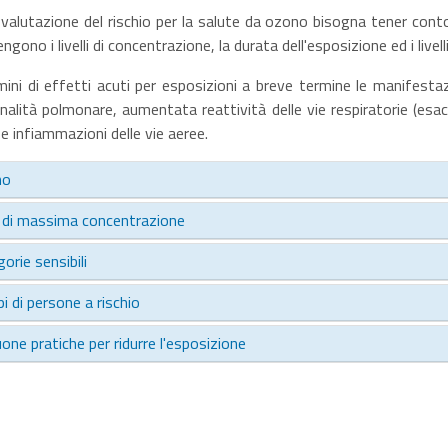
 valutazione del rischio per la salute da ozono bisogna tener conto
engono i livelli di concentrazione, la durata dell'esposizione ed i livell
mini di effetti acuti per esposizioni a breve termine le manifestaz
nalità polmonare, aumentata reattività delle vie respiratorie (esac
) e infiammazioni delle vie aeree.
no
i di massima concentrazione
orie sensibili
i di persone a rischio
one pratiche per ridurre l'esposizione