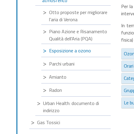
atmosferico
Per la
Otto proposte per migliorare
interv
l'aria di Verona
In ter
Piano Azione e Risanamento
funzio
Qualità dell'Aria (PQA)
fisica
Esposizione a ozono
Ozo
Parchi urbani
Orar
Amianto
Categ
Radon
Grupp
Le bu
Urban Health: documento di
indirizzo
Gas Tossici