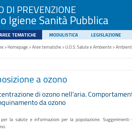
O DI PREVENZIONE
io Igiene Sanità Pubblica
AREE TEMATICHE
MODULISTICA
LEGISLAZIONE
me
>
Homepage
>
Aree tematiche
>
U.O.S. Salute e Ambiente
>
Ambien
posizione a ozono
entrazione di ozono nell'aria. Comportamenti 
inquinamento da ozono
 per la salute e informazioni per la popolazione. Suggerimenti 
ono.