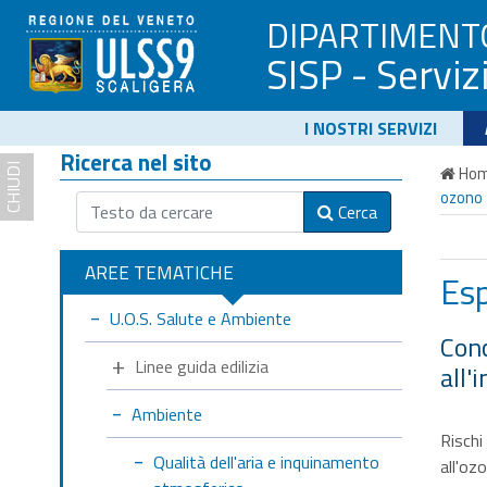
DIPARTIMENT
SISP - Serviz
I NOSTRI SERVIZI
Ricerca nel sito
CHIUDI
Ho
ozono
Cerca
AREE TEMATICHE
Es
U.O.S. Salute e Ambiente
Conc
Linee guida edilizia
all'
Ambiente
Rischi
Qualità dell'aria e inquinamento
all'oz