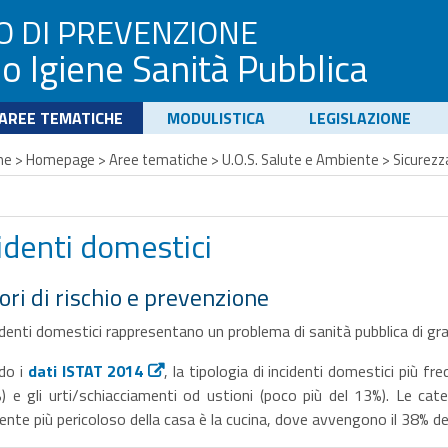
O DI PREVENZIONE
io Igiene Sanità Pubblica
AREE TEMATICHE
MODULISTICA
LEGISLAZIONE
me
>
Homepage
>
Aree tematiche
>
U.O.S. Salute e Ambiente
>
Sicurezz
identi domestici
ori di rischio e prevenzione
cidenti domestici rappresentano un problema di sanità pubblica di gran
do i
dati ISTAT 2014
, la tipologia di incidenti domestici più f
) e gli urti/schiacciamenti od ustioni (poco più del 13%). Le cate
ente più pericoloso della casa è la cucina, dove avvengono il 38% deg