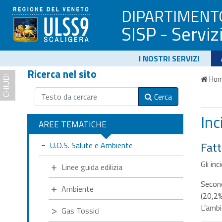
DIPARTIMENT
SISP - Serviz
I NOSTRI SERVIZI
Ricerca nel sito
CHIUDI
Ho
Cerca
Inc
AREE TEMATICHE
Fatt
U.O.S. Salute e Ambiente
Gli in
Linee guida edilizia
Secon
Ambiente
(20,2%
L’ambi
Gas Tossici