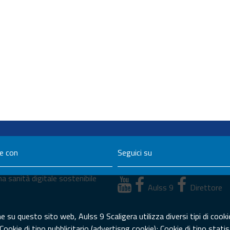
ne con
Seguici su
a sanità digitale sostenibile
Aulss 9
Direttore
su questo sito web, Aulss 9 Scaligera utilizza diversi tipi di cookie
 Cookie di tipo pubblicitario (advertisng cookie); Cookie di tipo sta