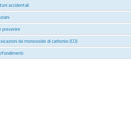
tuni accidentali
nziani
 prevenire
ssicazioni da monossido di carbonio (CO)
ofondimenti