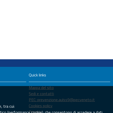
Quick links
Mappa del sito
Sedi e contatti
PEC: prevenzione.aulss9@pecveneto.it
Cookies policy
, tra cui:
Privacy
tistico (performance cookie); che consentono di accedere a dati