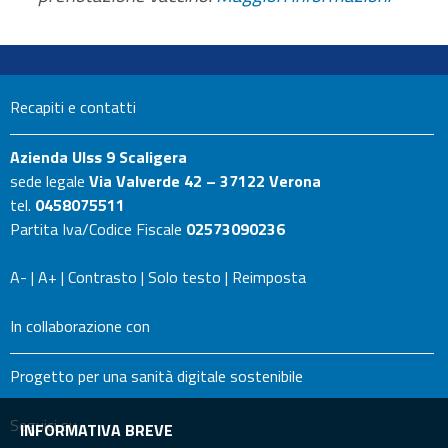
Recapiti e contatti
Azienda Ulss 9 Scaligera
sede legale
Via Valverde 42 – 37122 Verona
tel.
0458075511
Partita Iva/Codice Fiscale
02573090236
A-
|
A+
|
Contrasto
|
Solo testo
|
Reimposta
In collaborazione con
Progetto per una sanità digitale sostenibile
Seguici su
INFORMATIVA BREVE