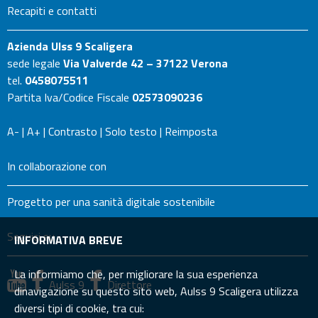
Recapiti e contatti
Azienda Ulss 9 Scaligera
sede legale
Via Valverde 42 – 37122 Verona
tel.
0458075511
Partita Iva/Codice Fiscale
02573090236
A-
|
A+
|
Contrasto
|
Solo testo
|
Reimposta
In collaborazione con
Progetto per una sanità digitale sostenibile
Seguici su
INFORMATIVA BREVE
La informiamo che, per migliorare la sua esperienza
Aulss 9
Direttore
dinavigazione su questo sito web, Aulss 9 Scaligera utilizza
diversi tipi di cookie, tra cui: