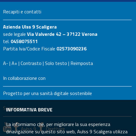
Recapiti e contatti
Azienda Ulss 9 Scaligera
sede legale
Via Valverde 42 – 37122 Verona
tel.
0458075511
Partita Iva/Codice Fiscale
02573090236
A-
|
A+
|
Contrasto
|
Solo testo
|
Reimposta
In collaborazione con
Progetto per una sanità digitale sostenibile
Seguici su
INFORMATIVA BREVE
La informiamo che, per migliorare la sua esperienza
Aulss 9
Direttore
dinavigazione su questo sito web, Aulss 9 Scaligera utilizza